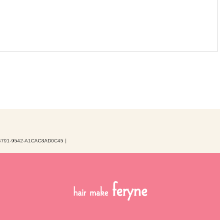
4791-9542-A1CAC8AD0C45
｜