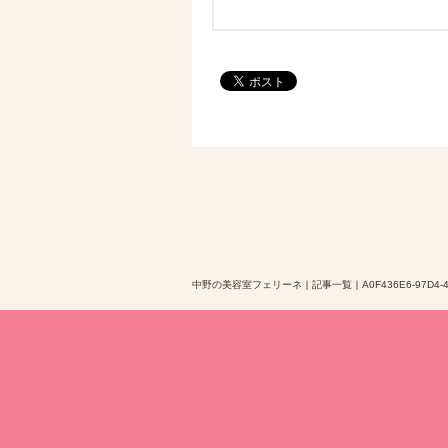
中野の美容室フェリーネ
｜
記事一覧
｜
A0F436E6-97D4-