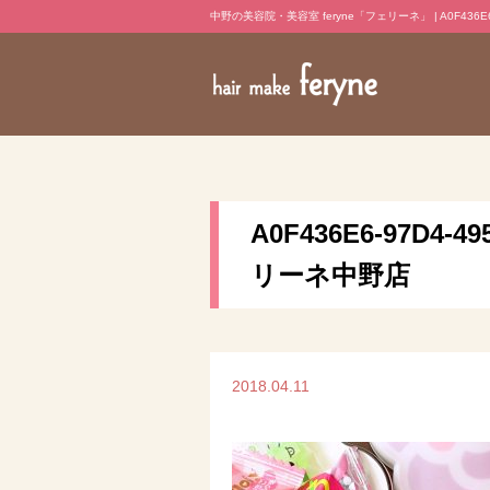
中野の美容院・美容室 feryne「フェリーネ」 | A0F436E6-97
A0F436E6-97D4-4
リーネ中野店
2018.04.11