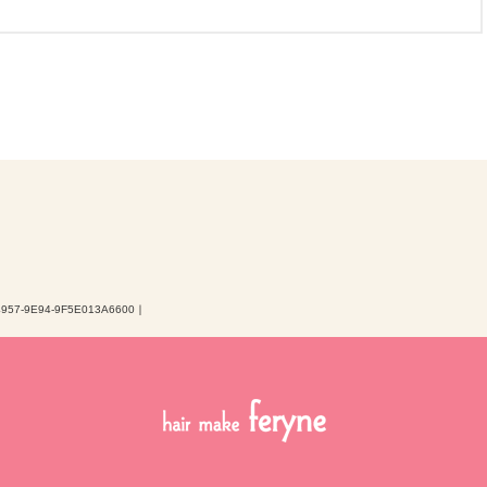
4957-9E94-9F5E013A6600
｜