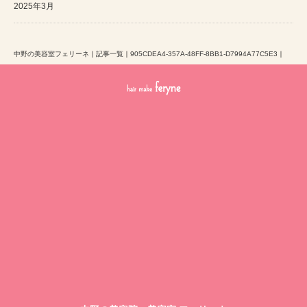
2025年3月
中野の美容室フェリーネ
｜
記事一覧
｜
905CDEA4-357A-48FF-8BB1-D7994A77C5E3
｜