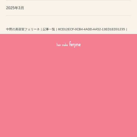
2025年3月
中野の美容室フェリーネ
｜
記事一覧
｜
8CD12ECF-0CB4-4ADD-AA52-13ED1ED31235
｜