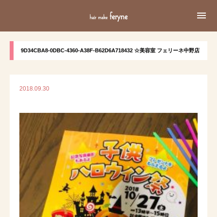

9D34CBA8-0DBC-4360-A38F-B62D6A718432 ☆美容室 フェリーネ中野店
2018.09.30