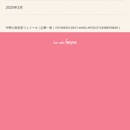
2025年3月
中野の美容室フェリーネ
｜
記事一覧
｜
7A700EE5-D517-4ADC-AFCD-27183BEF0B45
｜