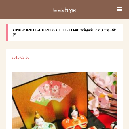

AD94B190-9CD6-474D-96F8-A6C0EB96E6AB ☆美容室 フェリーネ中野
店
2019.02.16