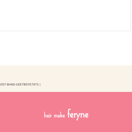
4357-BA8D-1EE7BD7E7973
｜