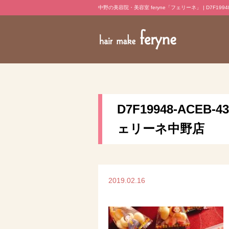
中野の美容院・美容室 feryne「フェリーネ」 | D7F19948-A
D7F19948-ACEB-
ェリーネ中野店
2019.02.16