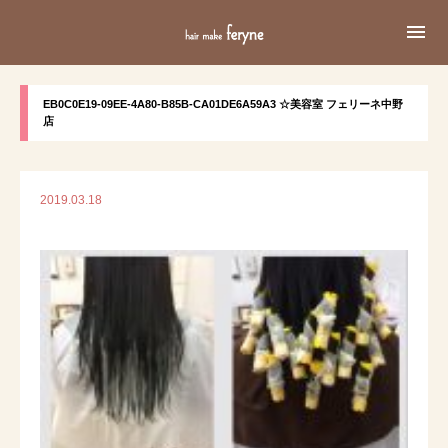

EB0C0E19-09EE-4A80-B85B-CA01DE6A59A3 ☆美容室 フェリーネ中野
店
2019.03.18