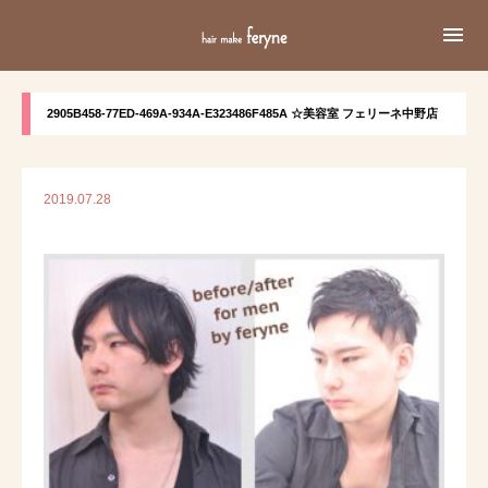

2905B458-77ED-469A-934A-E323486F485A ☆美容室 フェリーネ中野店
2019.07.28