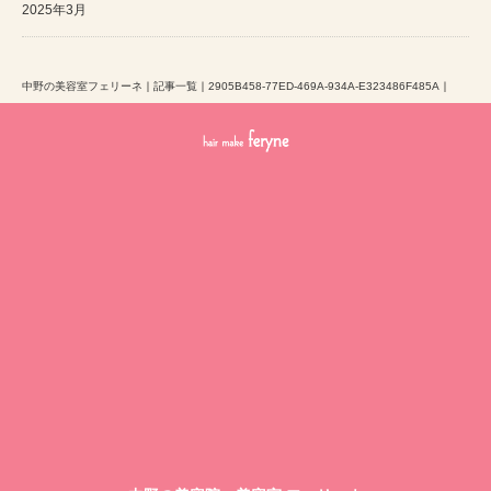
2025年3月
中野の美容室フェリーネ
｜
記事一覧
｜
2905B458-77ED-469A-934A-E323486F485A
｜