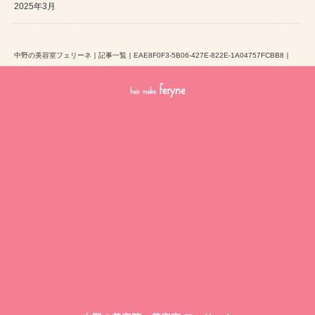
2025年3月
中野の美容室フェリーネ
｜
記事一覧
｜
EAE8F0F3-5B06-427E-822E-1A04757FCBB8
｜