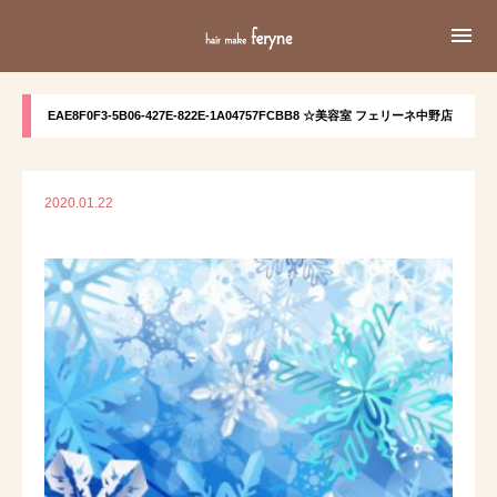

EAE8F0F3-5B06-427E-822E-1A04757FCBB8 ☆美容室 フェリーネ中野店
2020.01.22