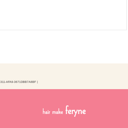
4311-AFA9-3671DBB7A8BF
｜