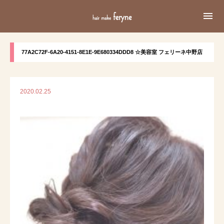

77A2C72F-6A20-4151-8E1E-9E680334DDD8 ☆美容室 フェリーネ中野店
2020.02.25