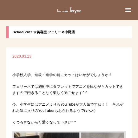

school cut♪ ☆美容室 フェリーネ中野店
2020.03.23
小学校入学、進級・進学の前にカットはいかがでしょうか？
フェリーネでは施術中にタブレットでアニメを観ながらカットでき
ますので飽きることなく楽しく過ごせます^ ^
今、小学生にはアニメよりもYouTubeが大人気ですね！！ それぞ
れお気に入りのYouTuberもおられるようで(๑˃̵ᴗ˂̵)
くつろぎながら可愛くなって下さい^ ^