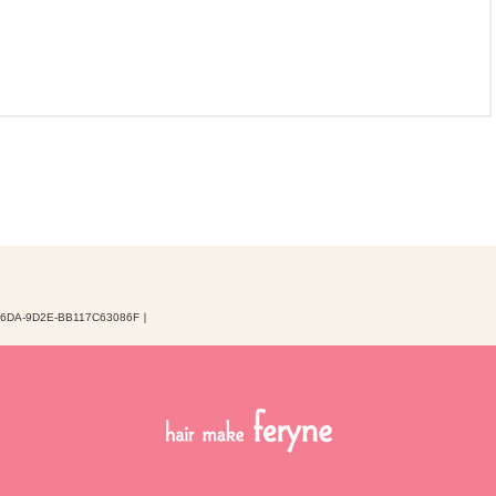
46DA-9D2E-BB117C63086F
｜