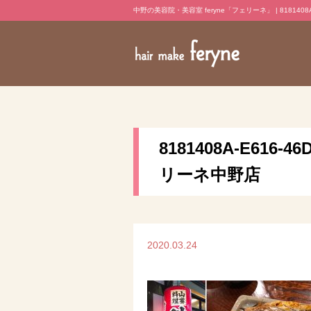
中野の美容院・美容室 feryne「フェリーネ」 | 8181408A-E6
8181408A-E616-
リーネ中野店
2020.03.24