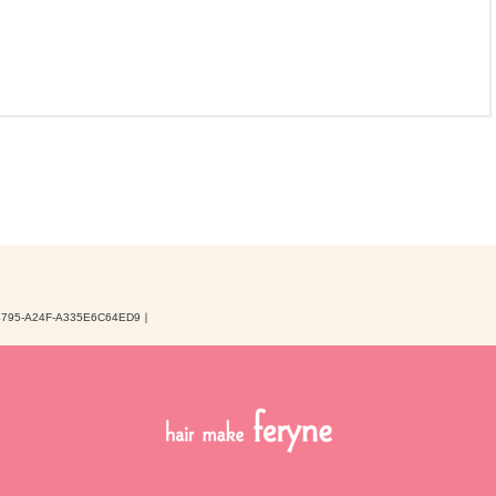
4795-A24F-A335E6C64ED9
｜