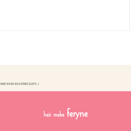
499E-8190-D1CA5BC111F1
｜