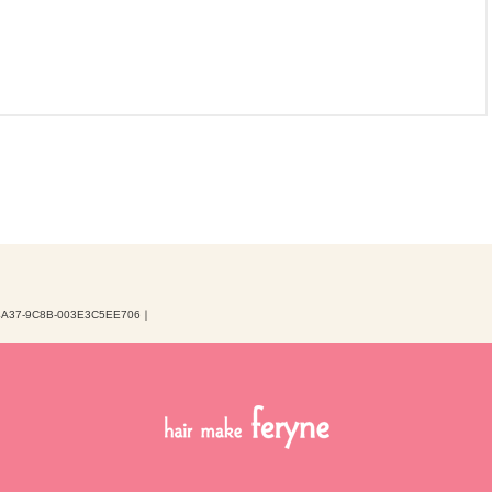
4A37-9C8B-003E3C5EE706
｜