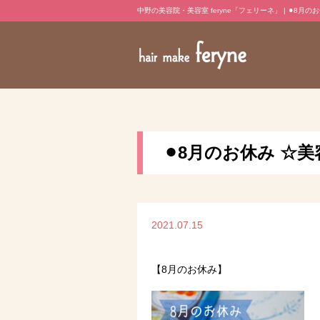
中野の美容院・美容室 feryne「フェリーネ」 | ⚫︎8月の
⚫︎8月のお休み ☆
2021.07.15
【8月のお休み】