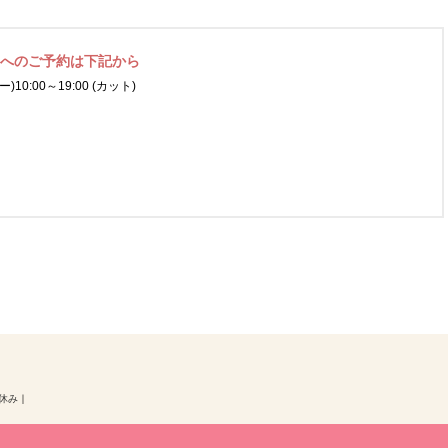
ネへの
ご予約は下記から
ー)
10:00～19:00 (カット)
お休み
｜