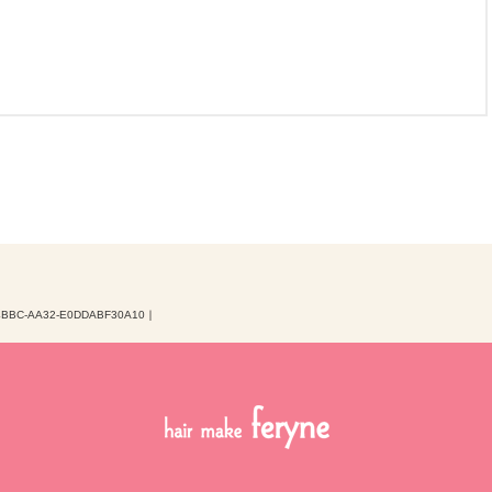
4BBC-AA32-E0DDABF30A10
｜