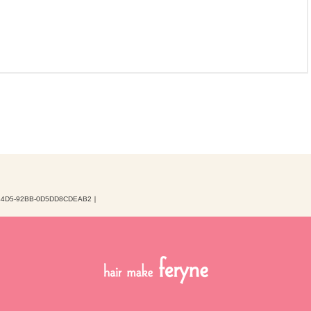
44D5-92BB-0D5DD8CDEAB2
｜