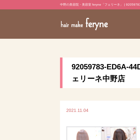
中野の美容院・美容室 feryne「フェリーネ」 | 92059783-E
92059783-ED6A-
ェリーネ中野店
2021.11.04