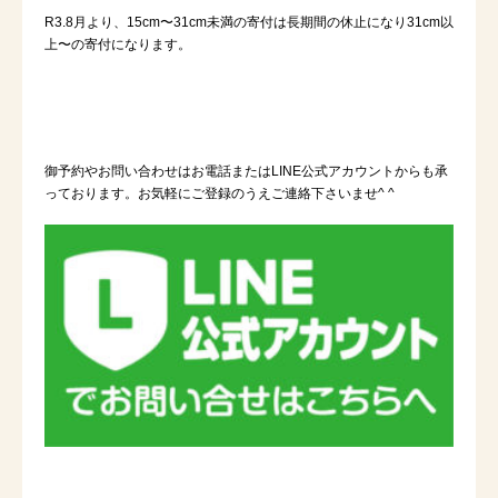
R3.8
月より、
15cm
〜
31cm
未満の寄付は長期間の休止になり
31cm
以
上〜の寄付になります。
御予約やお問い合わせはお電話または
LINE
公式アカウントからも承
っております。お気軽にご登録のうえご連絡下さいませ
^ ^