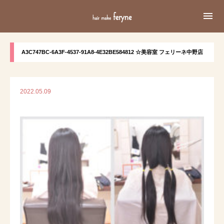

A3C747BC-6A3F-4537-91A8-4E32BE584812 ☆美容室 フェリーネ中野店
2022.05.09