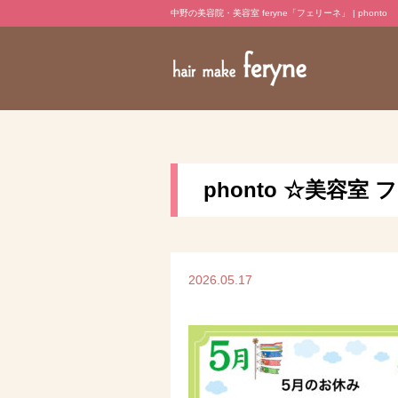
中野の美容院・美容室 feryne「フェリーネ」 | phonto
phonto ☆美容室
2026.05.17