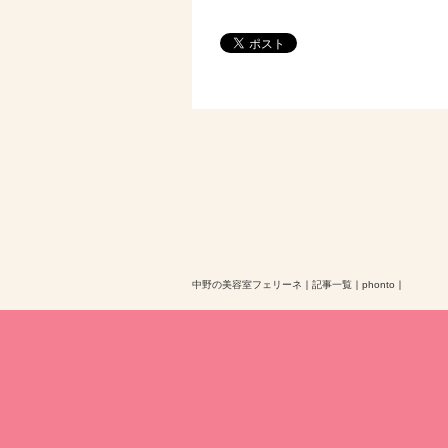
中野の美容室フェリーネ
｜
記事一覧
｜
phonto
｜