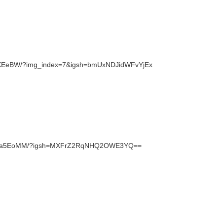
ktXEeBW/?img_index=7&igsh=bmUxNDJidWFvYjEx
VT5ma5EoMM/?igsh=MXFrZ2RqNHQ2OWE3YQ==