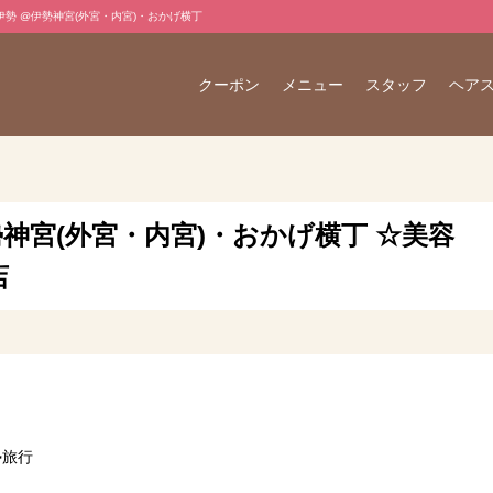
・伊勢 @伊勢神宮(外宮・内宮)・おかげ横丁
クーポン
メニュー
スタッフ
ヘア
神宮(外宮・内宮)・おかげ横丁 ☆美容
店
勢旅行