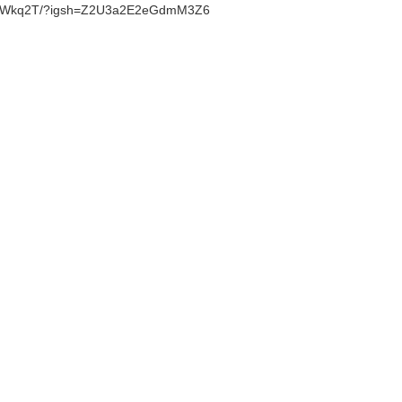
H5fWkq2T/?igsh=Z2U3a2E2eGdmM3Z6