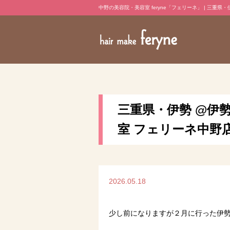
中野の美容院・美容室 feryne「フェリーネ」 | 三重県
三重県・伊勢 @伊勢
室 フェリーネ中野
2026.05.18
少し前になりますが２月に行った伊