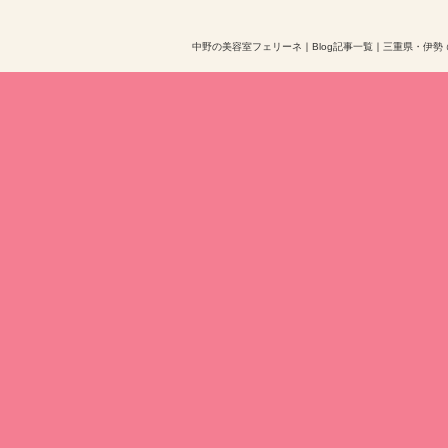
中野の美容室フェリーネ
｜
Blog記事一覧
｜
三重県・伊勢 