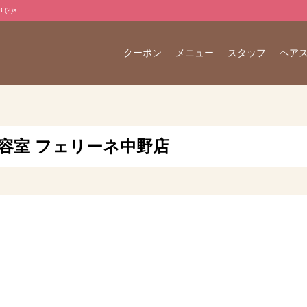
(2)s
クーポン
メニュー
スタッフ
ヘア
s ☆美容室 フェリーネ中野店