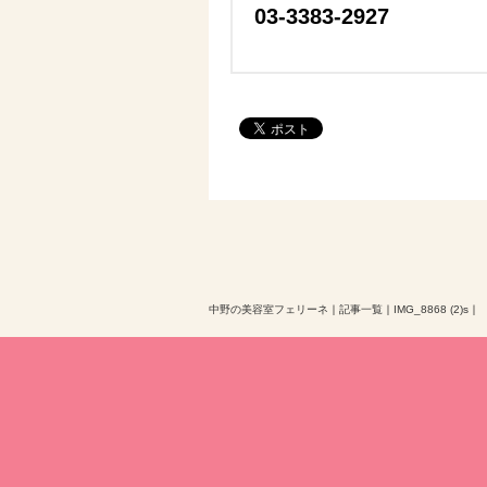
03-3383-2927
中野の美容室フェリーネ
｜
記事一覧
｜
IMG_8868 (2)s
｜